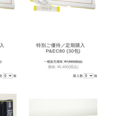
購入
特別ご優待／定期購入
P&EC80 (30包)
)
一般販売価格:
¥7,560
(税込)
価格:
¥5,400
(税込)
数
個
購入数
個