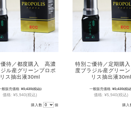
ご優待／都度購入 高濃
特別ご優待／定期購入
ラジル産グリーンプロポ
度ブラジル産グリーン
リス抽出液30ml
リス抽出液30m
一般販売価格:
¥9,439
(税込)
一般販売価格:
¥9,439
(税込
価格:
¥5,940
(税込)
価格:
¥5,940
(税込)
購入数
個
購入