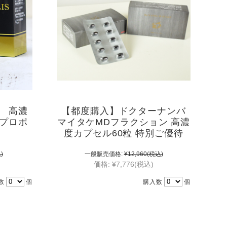
 高濃
【都度購入】ドクターナンバ
プロポ
マイタケMDフラクション 高濃
l
度カプセル60粒 特別ご優待
)
一般販売価格:
¥12,960
(税込)
価格:
¥7,776
(税込)
数
個
購入数
個