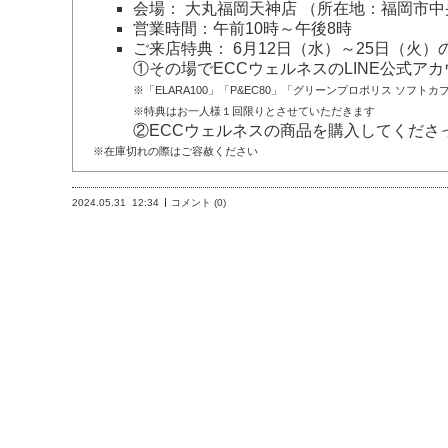
会場： 大丸福岡天神店 （所在地：福岡市
営業時間：午前10時～午後8時
ご来店特典： 6月12日（水）～25日（火
①その場でECCウェルネスのLINE公式
※「ELARA100」「P&EC80」「グリーンプロポリス ソフ
※特典はお一人様１回限りとさせていただきます
②ECCウェルネスの商品を購入してくださっ
※在庫切れの際はご容赦ください
2024.05.31
12:34
コメント (0)