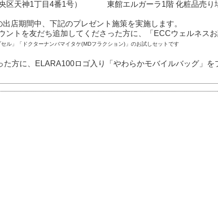
中央区天神1丁目4番1号） 東館エルガーラ1階 化粧品売り
）の出店期間中、下記のプレゼント施策を実施します。
アカウントを友だち追加してくださった方に、「ECCウェルネス
トカプセル」「ドクターナンバマイタケ(MDフラクション)」のお試しセットです
た方に、ELARA100ロゴ入り「やわらかモバイルバッグ」を