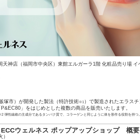
丸福岡天神店（福岡市中央区）東館エルガーラ1階 化粧品売り場
。
県飯塚市）が開発した製法（特許技術
）で製造されたエラスチ
※1
ト「P&EC80」をはじめとした複数の商品を販売いたします。
号） ※2 弾性線維の主成分であるタンパク質で、コラーゲンと同じように体を形作る役割を
ECCウェルネス ポップアップショップ 概要
火）